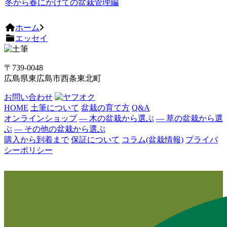
冬から春にかけての盆栽管理編
ホーム
エッセイ
〒739-0048
広島県東広島市西条東北町
お問い合わせ
HOME
土筆について
盆栽の育て方
Q&A
オンラインショップ
― 木の盆栽から選ぶ
― 草の盆栽から選
ぶ
― その他の盆栽から選ぶ
購入から到着まで
保証について
コラム(盆栽情報)
プライバ
シーポリシー