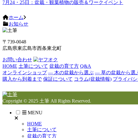
7月24・25日：盆栽・観葉植物の販売＆ワークイベント
ホーム
お知らせ
〒739-0048
広島県東広島市西条東北町
お問い合わせ
HOME
土筆について
盆栽の育て方
Q&A
オンラインショップ
― 木の盆栽から選ぶ
― 草の盆栽から選
購入から到着まで
保証について
コラム(盆栽情報)
プライバシ
Copyright © 2025 土筆 All Rights Reserved.
MENU
HOME
土筆について
盆栽の育て方